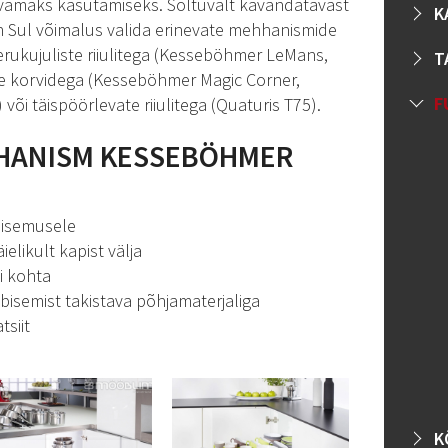
maks kasutamiseks. Sõltuvalt kavandatavast
K
 Sul võimalus valida erinevate mehhanismide
erukujuliste riiulitega (Kesseböhmer LeMans,
T
iste korvidega (Kesseböhmer Magic Corner,
F
õi täispöörlevate riiulitega (Quaturis T75).
HANISM KESSEBÖHMER
sisemusele
elikult kapist välja
i kohta
 libisemist takistava põhjamaterjaliga
tsiit
K