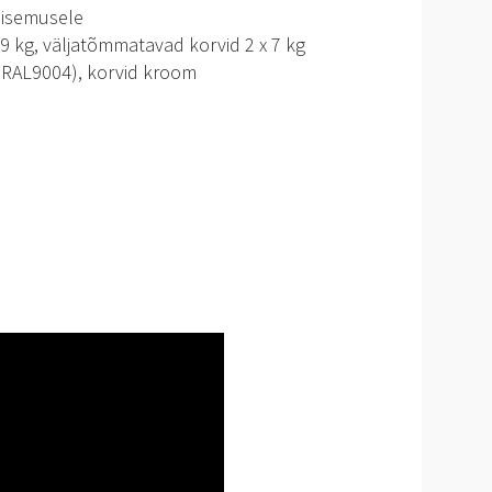
sisemusele
9 kg, väljatõmmatavad korvid 2 x 7 kg
 (RAL9004), korvid kroom