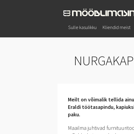
Sulle kasulikku
Kliendid meist
NURGAKAPI
TÖÖTASAPINNAD
ESIPANEELID
Meilt on võimalik tellida ain
Eraldi töötasapindu, kapiuksi
paku.
Maailma juhtivad furnituurito