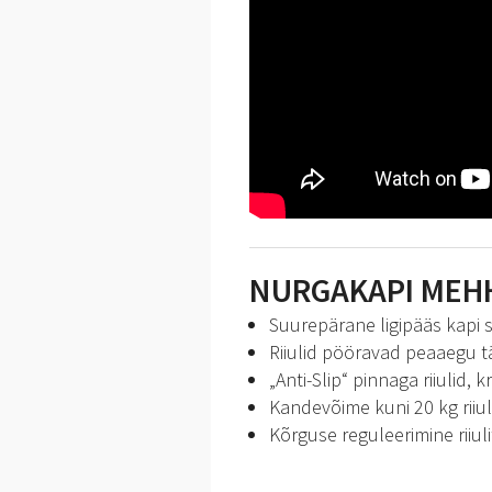
NURGAKAPI MEHH
Suurepärane ligipääs kapi 
Riiulid pööravad peaaegu täi
„Anti-Slip“ pinnaga riiulid, 
Kandevõime kuni 20 kg riiul
Kõrguse reguleerimine riiul