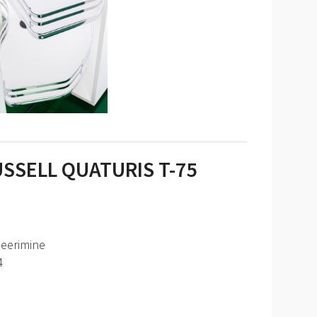
SSELL QUATURIS T-75
leerimine
4