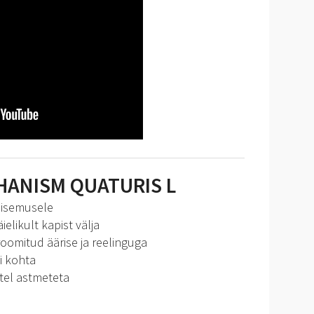
ANISM QUATURIS L
sisemusele
elikult kapist välja
kroomitud äärise ja reelinguga
i kohta
itel astmeteta