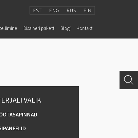
EST
ENG
RUS
FIN
tellimine
Disaineri pakett
Blogi
Kontakt
KA
VALAMUD
SEGISTID
ERJALI VALIK
ÖÖTASAPINNAD
SIPANEELID