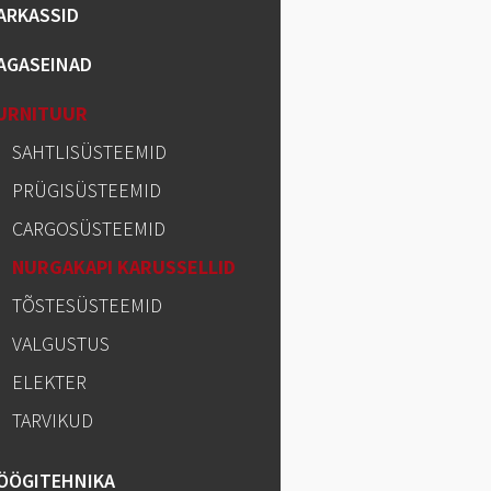
ARKASSID
AGASEINAD
URNITUUR
SAHTLISÜSTEEMID
PRÜGISÜSTEEMID
CARGOSÜSTEEMID
NURGAKAPI KARUSSELLID
TÕSTESÜSTEEMID
VALGUSTUS
ELEKTER
TARVIKUD
ÖÖGITEHNIKA