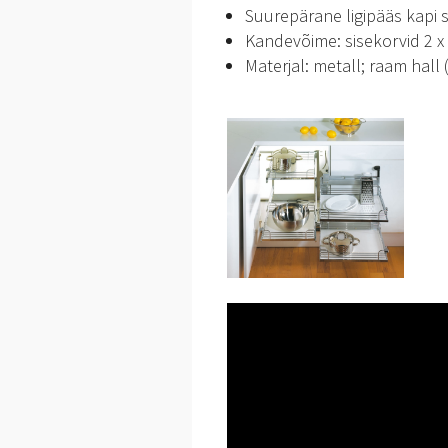
Suurepärane ligipääs kapi 
Kandevõime: sisekorvid 2 x 
Materjal: metall; raam hall