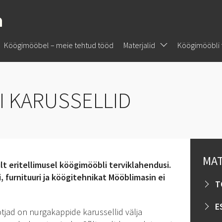
Köögimööbel – meie tehtud tööd
Materjalid
Köögimööbli 
 KARUSSELLID
KARKASSID
TAGASEINAD
FURNITUUR
KÖÖGITEHNI
MAT
ult eritellimusel köögimööbli terviklahendusi.
, furnituuri ja köögitehnikat Mööblimasin ei
T
E
otjad on nurgakappide karussellid välja