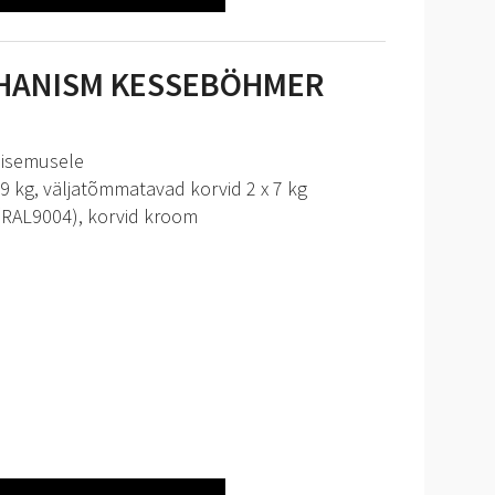
HANISM KESSEBÖHMER
sisemusele
9 kg, väljatõmmatavad korvid 2 x 7 kg
 (RAL9004), korvid kroom