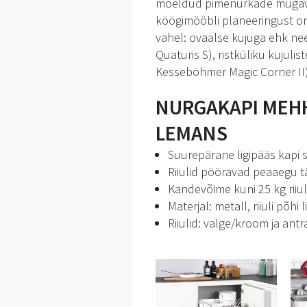
mõeldud pimenurkade mugava
köögimööbli planeeringust on
vahel: ovaalse kujuga ehk ne
Quaturis S), ristküliku kujul
Kesseböhmer Magic Corner II) v
NURGAKAPI MEH
LEMANS
Suurepärane ligipääs kapi 
Riiulid pööravad peaaegu täi
Kandevõime kuni 25 kg riiul
Materjal: metall, riiuli põhi
Riiulid: valge/kroom ja antra