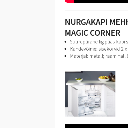
NURGAKAPI MEH
MAGIC CORNER
Suurepärane ligipääs kapi 
Kandevõime: sisekorvid 2 x 
Materjal: metall; raam hall