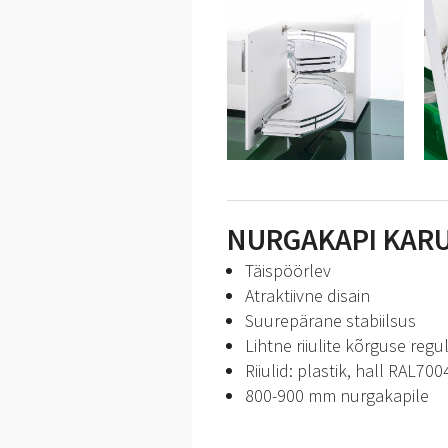
NURGAKAPI KARU
Täispöörlev
Atraktiivne disain
Suurepärane stabiilsus
Lihtne riiulite kõrguse regu
Riiulid: plastik, hall RAL700
800-900 mm nurgakapile